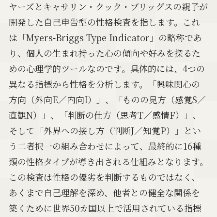
ヤーズとキャサリン・クック・ブリッグスの親子が
開発した自己申告型の性格検査を指します。これ
は「Myers-Briggs Type Indicator」の略称であ
り、個人の生まれ持った心の傾向や好みを探るた
めの心理学的ツールなのです。具体的には、4つの
異なる指標から性格を分析します。「興味関心の
方向（外向E／内向I）」、「ものの見方（感覚S／
直観N）」、「判断の仕方（思考T／感情F）」、
そして「外界への接し方（判断J／知覚P）」とい
う二者択一の組み合わせによって、最終的に16種
類の性格タイプが導き出される仕組みとなります。
この検査は性格の優劣を判断するものではなく、
あくまで自己理解を深め、他者との健全な関係を
築くために世界50カ国以上で活用されている指標