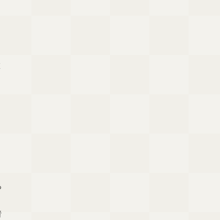
揮
リ
あ
者