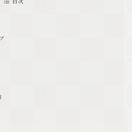
目次
プ
徴