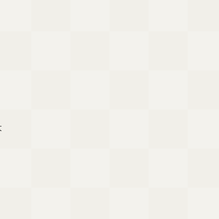
、
大
」