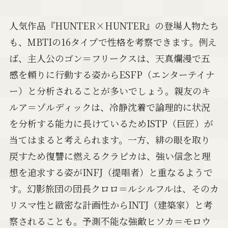
人気作品『HUNTER×HUNTER』の登場人物たち
も、MBTIの16タイプで性格を考察できます。例え
ば、主人公のゴン＝フリークスは、天真爛漫で五
感を頼りに行動する姿からESFP（エンターテイナ
ー）と分析されることが多いでしょう。親友のキ
ルア＝ゾルディックは、冷静沈着で論理的に状況
を分析する能力に長けているためISTP（巨匠）が
当てはまると考えられます。一方、緋の眼を取り
戻すため復讐に燃えるクラピカは、強い信念と理
想を追求する姿がINFJ（提唱者）と重なるようで
す。幻影旅団の団長クロロ＝ルシルフルは、そのカ
リスマ性と緻密な計画性からINTJ（建築家）と考
察されることも。予測不能な強敵ヒソカ＝モロウ