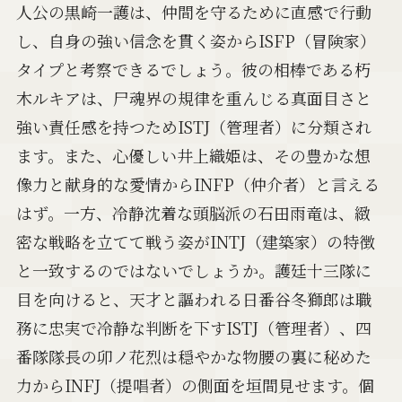
人公の黒崎一護は、仲間を守るために直感で行動
し、自身の強い信念を貫く姿からISFP（冒険家）
タイプと考察できるでしょう。彼の相棒である朽
木ルキアは、尸魂界の規律を重んじる真面目さと
強い責任感を持つためISTJ（管理者）に分類され
ます。また、心優しい井上織姫は、その豊かな想
像力と献身的な愛情からINFP（仲介者）と言える
はず。一方、冷静沈着な頭脳派の石田雨竜は、緻
密な戦略を立てて戦う姿がINTJ（建築家）の特徴
と一致するのではないでしょうか。護廷十三隊に
目を向けると、天才と謳われる日番谷冬獅郎は職
務に忠実で冷静な判断を下すISTJ（管理者）、四
番隊隊長の卯ノ花烈は穏やかな物腰の裏に秘めた
力からINFJ（提唱者）の側面を垣間見せます。個