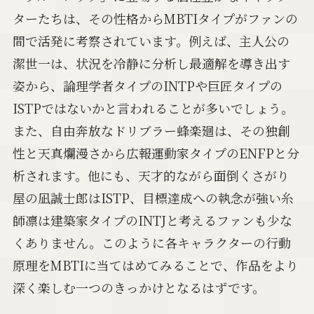
ターたちは、その性格からMBTIタイプがファンの
間で活発に考察されています。例えば、主人公の
潔世一は、状況を冷静に分析し最適解を導き出す
姿から、論理学者タイプのINTPや巨匠タイプの
ISTPではないかと言われることが多いでしょう。
また、自由奔放なドリブラー蜂楽廻は、その独創
性と天真爛漫さから広報運動家タイプのENFPと分
析されます。他にも、天才的ながら面倒くさがり
屋の凪誠士郎はISTP、目標達成への執念が強い糸
師凛は建築家タイプのINTJと考えるファンも少な
くありません。このように各キャラクターの行動
原理をMBTIに当てはめてみることで、作品をより
深く楽しむ一つのきっかけとなるはずです。